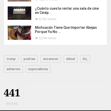
¿Cuánto cuesta rentar una sala de cine
en Cinép...
8,762 visitas
Michoacán Tiene Que Importar Abejas
Porque Ya No ...
5,294 visitas
trump
podrían
encarecer
diésel
EU,
advierten
especialistas
441
VISITAS