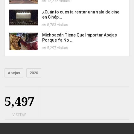
12,275 visitas
¿Cuánto cuesta rentar una sala de cine
en Cinép...
8,783 visitas
Michoacán Tiene Que Importar Abejas
Porque Ya No ...
5,297 visitas
Abejas
2020
5,497
VISITAS