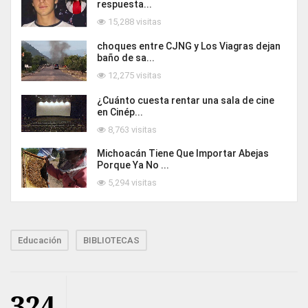
respuesta...
15,288 visitas
choques entre CJNG y Los Viagras dejan
baño de sa...
12,275 visitas
¿Cuánto cuesta rentar una sala de cine
en Cinép...
8,763 visitas
Michoacán Tiene Que Importar Abejas
Porque Ya No ...
5,294 visitas
Educación
BIBLIOTECAS
324