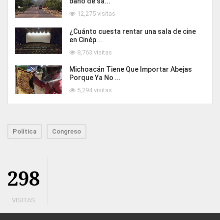
baño de sa...
12,275 visitas
¿Cuánto cuesta rentar una sala de cine
en Cinép...
8,763 visitas
Michoacán Tiene Que Importar Abejas
Porque Ya No ...
5,294 visitas
Política
Congreso
298
VISITAS