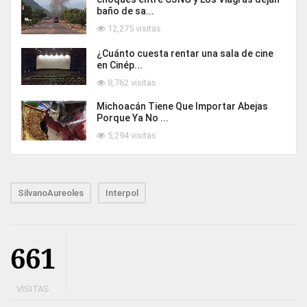
baño de sa...
12,275 visitas
¿Cuánto cuesta rentar una sala de cine
en Cinép...
8,762 visitas
Michoacán Tiene Que Importar Abejas
Porque Ya No ...
5,294 visitas
SilvanoAureoles
Interpol
661
VISITAS