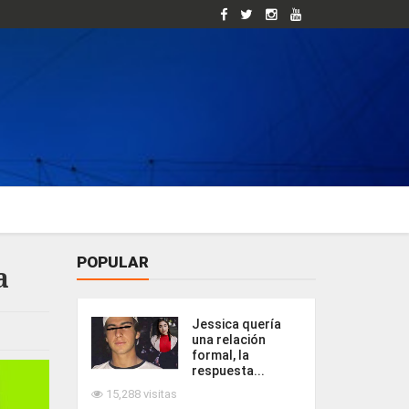
POPULAR
a
Jessica quería
una relación
formal, la
respuesta...
15,288 visitas