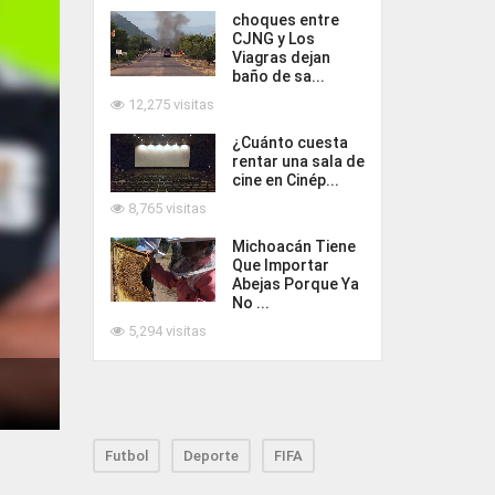
choques entre
CJNG y Los
Viagras dejan
baño de sa...
12,275 visitas
¿Cuánto cuesta
rentar una sala de
cine en Cinép...
8,765 visitas
Michoacán Tiene
Que Importar
Abejas Porque Ya
No ...
5,294 visitas
Futbol
Deporte
FIFA