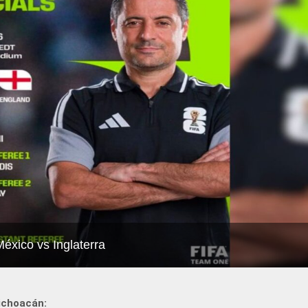
México vs Inglaterra
ichoacán: