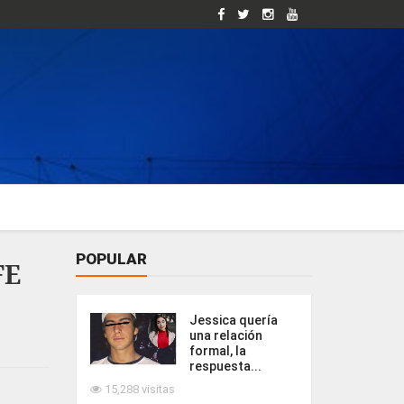
POPULAR
FE
Jessica quería
una relación
formal, la
respuesta...
15,288 visitas