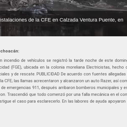
nstalaciones de la CFE en Calzada Ventura Puente, en
ichoacán:
n incendio de vehículos se registró la tarde noche de este domin
idad (FGE), ubicada en la colonia moreliana Electricistas, hecho 
ciales y de rescate. PUBLICIDAD De acuerdo con fuentes allegadas 
a CFE; las llamas acrecentaron y alcanzaron un auto Razer, así co
o de emergencias 911, después arribaron bomberos municipales y es
aron. Trascendió que todo comenzó por una falla mecánica en el c
stigue el caso para esclarecerlo. En las labores de ayuda apoyaron