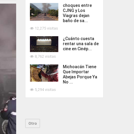
choques entre
CJNG y Los
Viagras dejan
baño de sa...
12,275 visitas
¿Cuánto cuesta
rentar una sala de
cine en Cinép...
8,762 visitas
Michoacán Tiene
Que Importar
Abejas Porque Ya
No ...
5,294 visitas
Otro