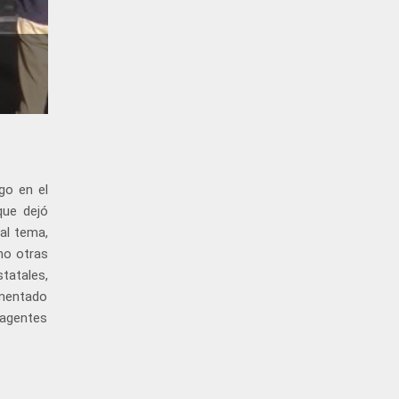
go en el
que dejó
al tema,
mo otras
tatales,
omentado
 agentes