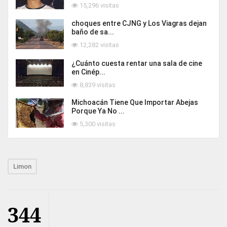
15,296 visitas
choques entre CJNG y Los Viagras dejan
baño de sa...
12,282 visitas
¿Cuánto cuesta rentar una sala de cine
en Cinép...
8,839 visitas
Michoacán Tiene Que Importar Abejas
Porque Ya No ...
5,300 visitas
Limon
344