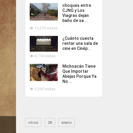
choques entre
CJNG y Los
Viagras dejan
baño de sa...
12,275 visitas
¿Cuánto cuesta
rentar una sala de
cine en Cinép...
8,774 visitas
Michoacán Tiene
Que Importar
Abejas Porque Ya
No ...
5,295 visitas
otros
28
enero