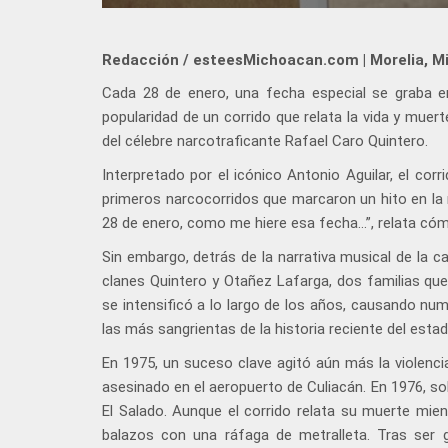
Redacción / esteesMichoacan.com | Morelia, M
Cada 28 de enero, una fecha especial se graba en 
popularidad de un corrido que relata la vida y muerte
del célebre narcotraficante Rafael Caro Quintero.
Interpretado por el icónico Antonio Aguilar, el c
primeros narcocorridos que marcaron un hito en la m
28 de enero, como me hiere esa fecha…”, relata có
Sin embargo, detrás de la narrativa musical de la c
clanes Quintero y Otañez Lafarga, dos familias que 
se intensificó a lo largo de los años, causando n
las más sangrientas de la historia reciente del estad
En 1975, un suceso clave agitó aún más la violenc
asesinado en el aeropuerto de Culiacán. En 1976, 
El Salado. Aunque el corrido relata su muerte mie
balazos con una ráfaga de metralleta. Tras ser 