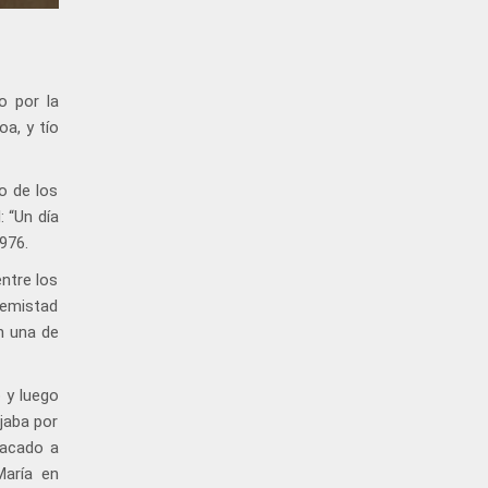
o por la
oa, y tío
o de los
 “Un día
976.
entre los
nemistad
n una de
 y luego
jaba por
tacado a
María en