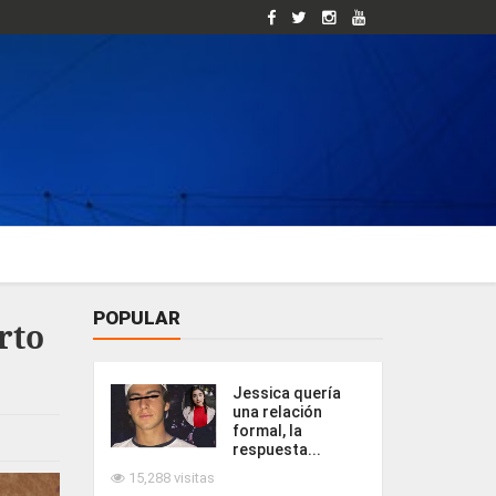
POPULAR
rto
Jessica quería
una relación
formal, la
respuesta...
15,288 visitas