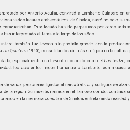
rpretado por Antonio Aguilar, convirtió a Lamberto Quintero en un
enciona varios lugares emblemáticos de Sinaloa, narró no solo la tr
lo caracterizaban. Este legado ha sido perpetuado por otros artis
s han interpretado el tema a lo largo de los años.
uintero también fue llevada a la pantalla grande, con la producció
berto Quintero
(1990), consolidando aún más su figura en la cultura 
cordada, especialmente en el evento conocido como el
Lambertzo
, 
ividad, los asistentes rinden homenaje a Lamberto con música e
 de varios personajes ligados al narcotráfico, y su figura se alza
ia de la región. Su muerte, narrada en el famoso corrido, continúa 
sonando en la memoria colectiva de Sinaloa, entrelazando realidad y