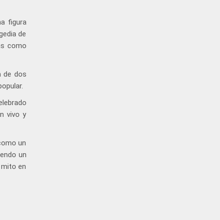
a figura
agedia de
tas como
n de dos
popular.
celebrado
n vivo y
 como un
siendo un
 mito en