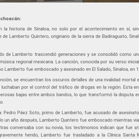
ichoacán:
la historia de Sinaloa, no solo por el acontecimiento en sí, sin
 de Lamberto Quintero, originario de la sierra de Badiraguato, Sinal
orrido de Lamberto trascendió generaciones y se consolidó como un
úsica regional mexicana. La canción, conocida por su verso inicial:
mo Lamberto fue emboscado y asesinado en El Salado, Sinaloa, en 1
anción, se encuentran los oscuros detalles de una rivalidad mortal 
luchaban por el control del tráfico de drogas en la región. Esta e
umerosas bajas entre ambos bandos, lo que transformó la disputa e
o.
ia: Pedro Páez Soto, primo de Lamberto, fue acusado de asesinato
solo un año después, Lamberto Quintero fue emboscado mientras via
ntras conversaba con su novia, los testimonios indican que fue a
gravemente herido, Lamberto fue trasladado a la Clínica Santa 