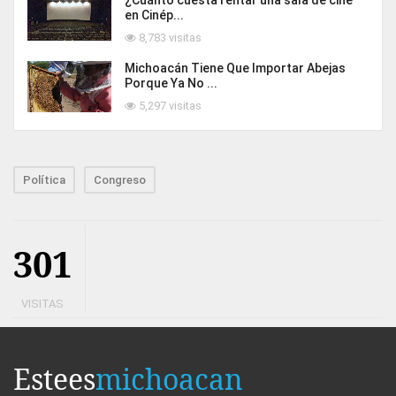
¿Cuánto cuesta rentar una sala de cine
en Cinép...
8,783 visitas
Michoacán Tiene Que Importar Abejas
Porque Ya No ...
5,297 visitas
Política
Congreso
301
VISITAS
Estees
michoacan