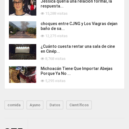
Jessica quería una relación formal, la
respuesta...
15,288 visitas
choques entre CJNG y Los Viagras dejan
baño de sa...
12,275 visitas
¿Cuánto cuesta rentar una sala de cine
en Cinép...
8,768 visitas
Michoacán Tiene Que Importar Abejas
Porque Ya No ...
5,295 visitas
comida
Ayuno
Datos
Científicos