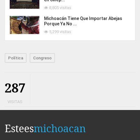
8,805 visitas
Michoacán Tiene Que Importar Abejas
Porque Ya No ...
5,299 visitas
Política
Congreso
287
VISITAS
Estees
michoacan