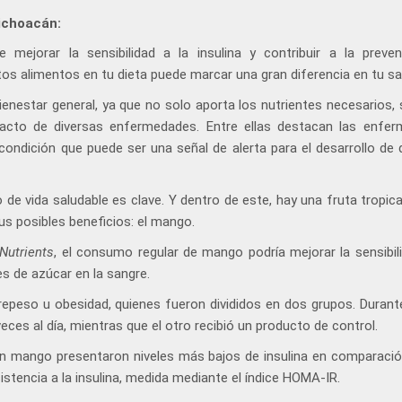
ichoacán:
 mejorar la sensibilidad a la insulina y contribuir a la preve
tos alimentos en tu dieta puede marcar una gran diferencia en tu sa
enestar general, ya que no solo aporta los nutrientes necesarios, 
pacto de diversas enfermedades. Entre ellas destacan las enfe
 condición que puede ser una señal de alerta para el desarrollo de 
 de vida saludable es clave. Y dentro de este, hay una fruta tropic
us posibles beneficios: el mango.
Nutrients
, el consumo regular de mango podría mejorar la sensibili
es de azúcar en la sangre.
repeso u obesidad, quienes fueron divididos en dos grupos. Durant
s al día, mientras que el otro recibió un producto de control.
 mango presentaron niveles más bajos de insulina en comparació
stencia a la insulina, medida mediante el índice HOMA-IR.