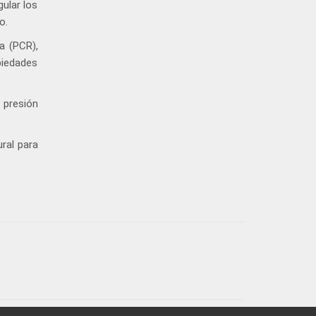
gular los
o.
a (PCR),
piedades
 presión
ural para