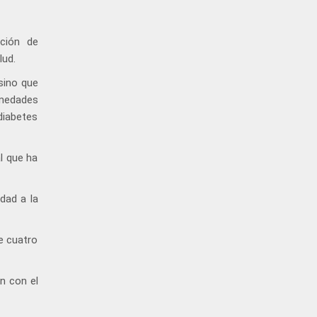
nción de
lud.
sino que
rmedades
diabetes
al que ha
dad a la
e cuatro
n con el