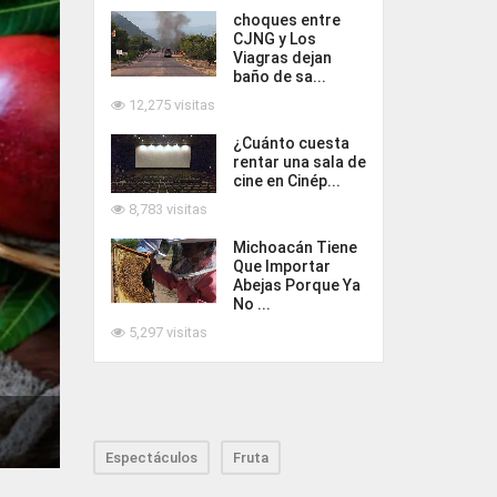
choques entre
CJNG y Los
Viagras dejan
baño de sa...
12,275 visitas
¿Cuánto cuesta
rentar una sala de
cine en Cinép...
8,783 visitas
Michoacán Tiene
Que Importar
Abejas Porque Ya
No ...
5,297 visitas
Espectáculos
Fruta