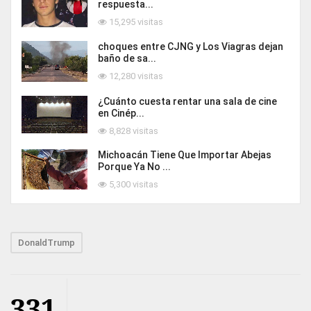
respuesta...
15,295 visitas
choques entre CJNG y Los Viagras dejan
baño de sa...
12,280 visitas
¿Cuánto cuesta rentar una sala de cine
en Cinép...
8,828 visitas
Michoacán Tiene Que Importar Abejas
Porque Ya No ...
5,300 visitas
DonaldTrump
331