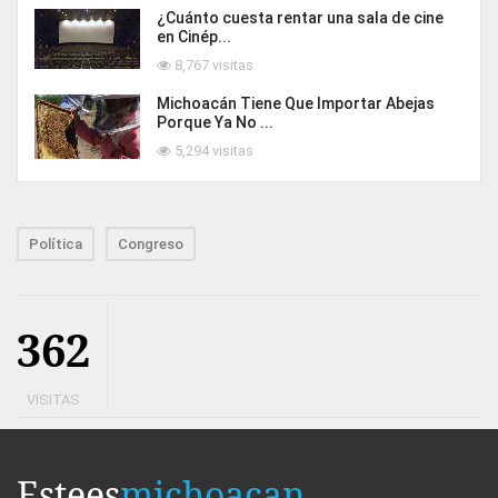
¿Cuánto cuesta rentar una sala de cine
en Cinép...
8,767 visitas
Michoacán Tiene Que Importar Abejas
Porque Ya No ...
5,294 visitas
Política
Congreso
362
VISITAS
Estees
michoacan