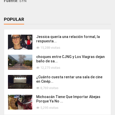
Fuente:
SYN
POPULAR
Jessica quería una relación formal, la
respuesta...
15,288 visitas
choques entre CJNG y Los Viagras dejan
baño de sa...
12,275 visitas
¿Cuánto cuesta rentar una sala de cine
en Cinép...
8,769 visitas
Michoacán Tiene Que Importar Abejas
Porque Ya No ...
5,295 visitas