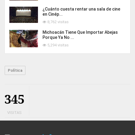
¿Cuánto cuesta rentar una sala de cine
en Cinép...
8,762 visitas
Michoacán Tiene Que Importar Abejas
Porque Ya No ...
5,294 visitas
Política
345
VISITAS