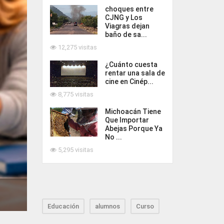
choques entre
CJNG y Los
Viagras dejan
baño de sa...
12,275 visitas
¿Cuánto cuesta
rentar una sala de
cine en Cinép...
8,775 visitas
Michoacán Tiene
Que Importar
Abejas Porque Ya
No ...
5,295 visitas
Educación
alumnos
Curso