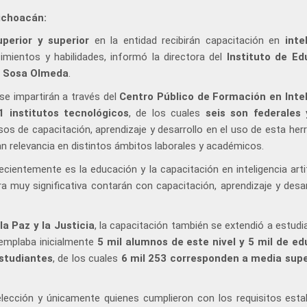
ichoacán:
perior y superior
en la entidad recibirán capacitación en
inte
imientos y habilidades, informó la directora del
Instituto de Ed
 Sosa Olmeda
.
 se impartirán a través del
Centro Público de Formación en Inte
1 institutos tecnológicos
, de los cuales
seis son federales 
sos de capacitación, aprendizaje y desarrollo en el uso de esta her
n relevancia en distintos ámbitos laborales y académicos.
entemente es la educación y la capacitación en inteligencia artifi
muy significativa contarán con capacitación, aprendizaje y desar
a Paz y la Justicia
, la capacitación también se extendió a estudi
templaba inicialmente
5 mil alumnos de este nivel y 5 mil de e
estudiantes
, de los cuales
6 mil 253 corresponden a media supe
elección y únicamente quienes cumplieron con los requisitos esta