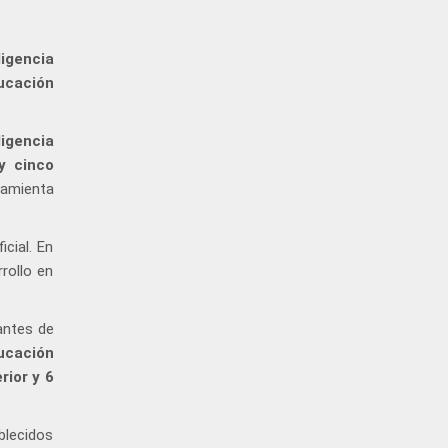
ligencia
ucación
ligencia
y cinco
ramienta
cial. En
rollo en
antes de
ducación
rior y 6
blecidos