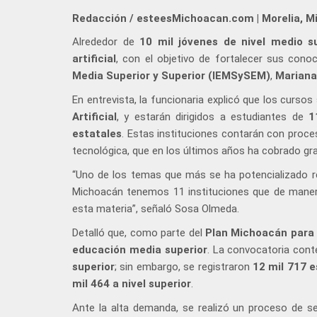
Redacción / esteesMichoacan.com | Morelia, M
Alrededor de
10 mil jóvenes de nivel medio su
artificial
, con el objetivo de fortalecer sus conoc
Media Superior y Superior (IEMSySEM)
,
Mariana
En entrevista, la funcionaria explicó que los cursos
Artificial
, y estarán dirigidos a estudiantes de
1
estatales
. Estas instituciones contarán con proce
tecnológica, que en los últimos años ha cobrado gra
“Uno de los temas que más se ha potencializado reci
Michoacán tenemos 11 instituciones que de manera 
esta materia”, señaló Sosa Olmeda.
Detalló que, como parte del
Plan Michoacán para l
educación media superior
. La convocatoria con
superior
; sin embargo, se registraron
12 mil 717 
mil 464 a nivel superior
.
Ante la alta demanda, se realizó un proceso de s