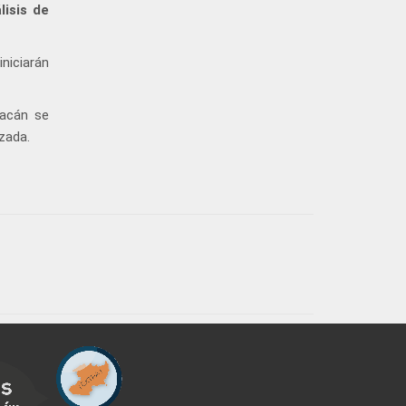
lisis de
niciarán
oacán se
zada.