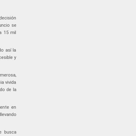
decisión
uncio se
a 15 mil
o así la
esible y
umerosa,
a vivida
ldo de la
iente en
 llevando
ue busca