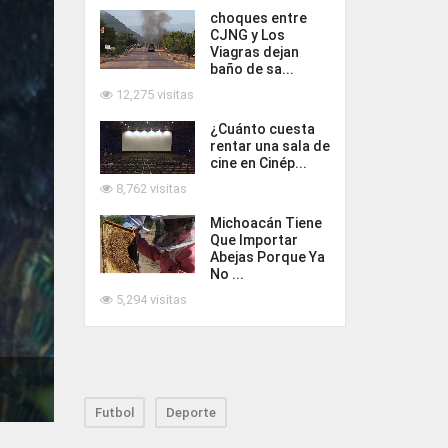
choques entre
CJNG y Los
Viagras dejan
baño de sa...
12,275 visitas
¿Cuánto cuesta
rentar una sala de
cine en Cinép...
8,762 visitas
Michoacán Tiene
Que Importar
Abejas Porque Ya
No ...
5,294 visitas
Futbol
Deporte