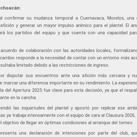
ichoacán:
l confirmar su mudanza temporal a Cuernavaca, Morelos, una 
 afición y generar un mayor impulso anímico para el plantel. El an
gará los partidos del equipo y que cuenta con una capacidad par
 acuerdo de colaboración con las autoridades locales, formalizand
te cambio responde a la necesidad de contar con un entorno más acc
esultaba limitado debido a las restricciones de ingreso.
or disputar sus encuentros ante una afición más cercana y n
 marcar una diferencia importante en su rendimiento. La experienci
illa del Apertura 2025 fue clave para esta decisión, ya que el respa
ante en la cancha.
tendió las inquietudes del plantel y apostó por replicar ese amb
tas ya trabaja intensamente con el equipo de cara al Clausura 2026,
l objetivo de llegar en óptimas condiciones al arranque del torneo.
esenta una declaración de intenciones por parte del club, q