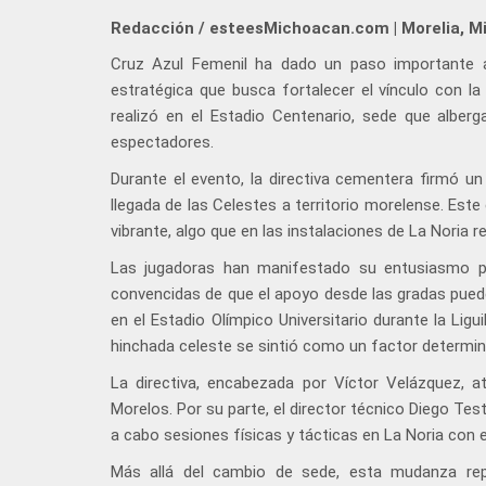
Redacción / esteesMichoacan.com | Morelia, M
Cruz Azul Femenil ha dado un paso importante a
estratégica que busca fortalecer el vínculo con la
realizó en el Estadio Centenario, sede que alber
espectadores.
Durante el evento, la directiva cementera firmó un
llegada de las Celestes a territorio morelense. Es
vibrante, algo que en las instalaciones de La Noria r
Las jugadoras han manifestado su entusiasmo p
convencidas de que el apoyo desde las gradas puede
en el Estadio Olímpico Universitario durante la Ligu
hinchada celeste se sintió como un factor determin
La directiva, encabezada por Víctor Velázquez, a
Morelos. Por su parte, el director técnico Diego Tes
a cabo sesiones físicas y tácticas en La Noria con e
Más allá del cambio de sede, esta mudanza repr