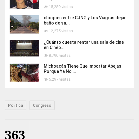
15,289 visitas
choques entre CJNG y Los Viagras dejan
baño de sa...
12,275 visitas
¿Cuánto cuesta rentar una sala de cine
en Cinép...
8,790 visitas
Michoacán Tiene Que Importar Abejas
Porque Ya No ...
5,297 visitas
Política
Congreso
363