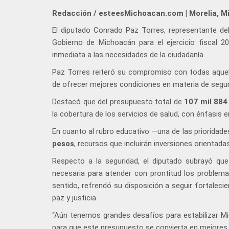
Redacción / esteesMichoacan.com | Morelia, M
El diputado Conrado Paz Torres, representante de
Gobierno de Michoacán para el ejercicio fiscal 
inmediata a las necesidades de la ciudadanía.
Paz Torres reiteró su compromiso con todas aquel
de ofrecer mejores condiciones en materia de segur
Destacó que del presupuesto total de
107 mil 884
la cobertura de los servicios de salud, con énfasis 
En cuanto al rubro educativo —una de las prioridad
pesos
, recursos que incluirán inversiones orientada
Respecto a la seguridad, el diputado subrayó qu
necesaria para atender con prontitud los problem
sentido, refrendó su disposición a seguir fortaleci
paz y justicia.
“Aún tenemos grandes desafíos para estabilizar Mi
para que este presupuesto se convierta en mejores 