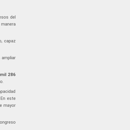
esos del
e manera
o, capaz
 ampliar
 mil 286
o.
apacidad
 En este
de mayor
Congreso