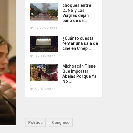
choques entre
CJNG y Los
Viagras dejan
baño de sa...
12,275 visitas
¿Cuánto cuesta
rentar una sala de
cine en Cinép...
8,788 visitas
Michoacán Tiene
Que Importar
Abejas Porque Ya
No ...
5,297 visitas
Política
Congreso