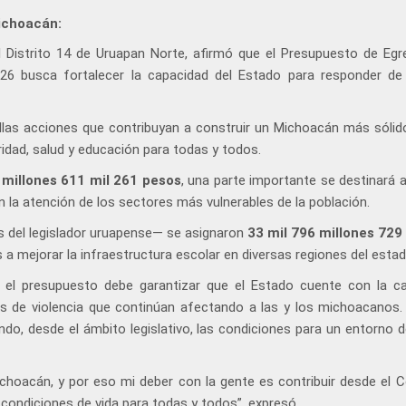
ichoacán:
l Distrito 14 de Uruapan Norte, afirmó que el Presupuesto de Egr
2026 busca fortalecer la capacidad del Estado para responder d
las acciones que contribuyan a construir un Michoacán más sólid
idad, salud y educación para todas y todos.
 millones 611 mil 261 pesos
, una parte importante se destinará a
en la atención de los sectores más vulnerables de la población.
es del legislador uruapense— se asignaron
33 mil 796 millones 729
s a mejorar la infraestructura escolar en diversas regiones del estad
e el presupuesto debe garantizar que el Estado cuente con la c
as de violencia que continúan afectando a las y los michoacanos.
endo, desde el ámbito legislativo, las condiciones para un entorno 
choacán, y por eso mi deber con la gente es contribuir desde el 
condiciones de vida para todas y todos”, expresó.