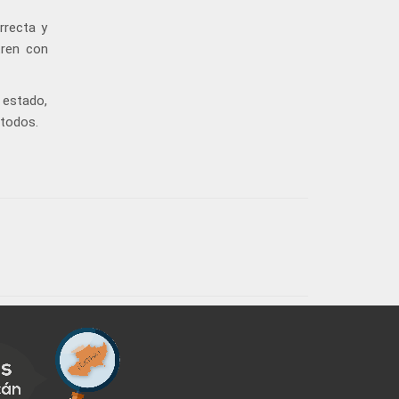
rrecta y
tren con
 estado,
 todos.