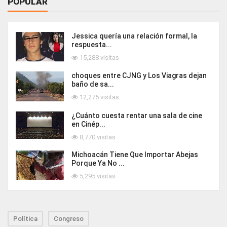
POPULAR
Jessica quería una relación formal, la
respuesta...
15,288 visitas
choques entre CJNG y Los Viagras dejan
baño de sa...
12,275 visitas
¿Cuánto cuesta rentar una sala de cine
en Cinép...
8,770 visitas
Michoacán Tiene Que Importar Abejas
Porque Ya No ...
5,295 visitas
Política
Congreso