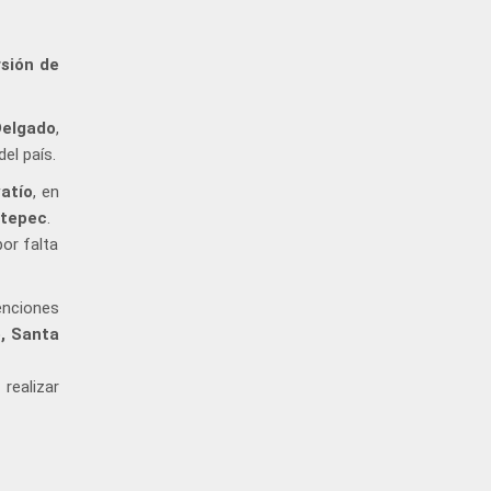
sión de
Delgado
,
el país.
atío
, en
tepec
.
or falta
enciones
o, Santa
realizar