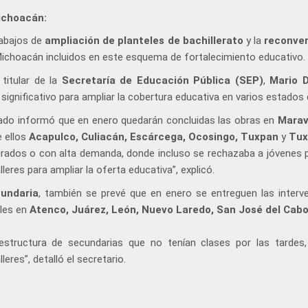
ichoacán:
rabajos de
ampliación de planteles de bachillerato
y la
reconver
ichoacán incluidos en este esquema de fortalecimiento educativo.
titular de la
Secretaría de Educación Pública (SEP)
,
Mario 
gnificativo para ampliar la cobertura educativa en varios estados d
lgado informó que en enero quedarán concluidas las obras en
Marav
e ellos
Acapulco, Culiacán, Escárcega, Ocosingo, Tuxpan
y
Tux
turados o con alta demanda, donde incluso se rechazaba a jóvenes p
leres para ampliar la oferta educativa”, explicó.
cundaria
, también se prevé que en enero se entreguen las interv
eles en
Atenco, Juárez, León, Nuevo Laredo, San José del Cab
estructura de secundarias que no tenían clases por las tardes, 
eres”, detalló el secretario.