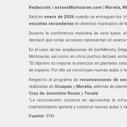
Redacción / esteesMichoacan.com | Morelia, M
Será en
enero de 2026
cuando se entreguen los t
escuelas secundarias
en diversos municipios de M
Durante la conferencia matutina de este lunes, el 
destacó que estas acciones representan un avance si
En el caso de las ampliaciones de bachillerato, De
Michoacán, así como en otros puntos del país, entr
“El objetivo es mejorar la atención en planteles sa
de espacio. Por ello se construyen nuevas aulas y tal
Respecto al programa de
reconversiones de se
realizadas en
Uruapan
y
Morelia
, además de plant
Cruz de Juventino Rosas
y
Tonalá
.
“La reconversión consiste en aprovechar la infra
mantenimiento general y construir nuevas aulas y tall
Fuente:
SYN