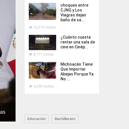
choques entre
CJNG y Los
Viagras dejan
baño de sa...
12,275 visitas
¿Cuánto cuesta
rentar una sala de
cine en Cinép...
8,771 visitas
Michoacán Tiene
Que Importar
Abejas Porque Ya
No ...
5,295 visitas
das
Educación
Bachillerato