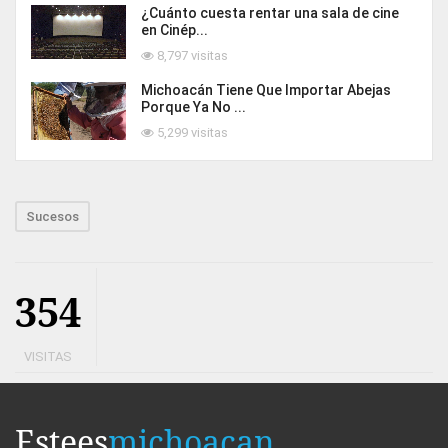
¿Cuánto cuesta rentar una sala de cine
en Cinép...
8,797 visitas
Michoacán Tiene Que Importar Abejas
Porque Ya No ...
5,299 visitas
Sucesos
354
VISITAS
Estees
michoacan