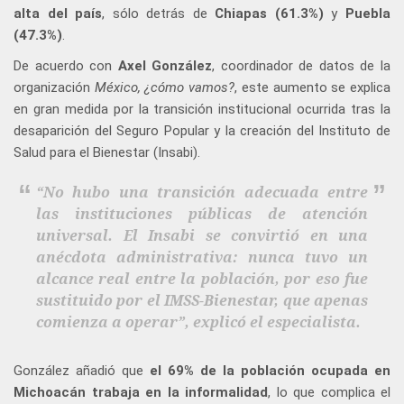
alta del país
, sólo detrás de
Chiapas (61.3%)
y
Puebla
(47.3%)
.
De acuerdo con
Axel González
, coordinador de datos de la
organización
México, ¿cómo vamos?
, este aumento se explica
en gran medida por la transición institucional ocurrida tras la
desaparición del Seguro Popular y la creación del Instituto de
Salud para el Bienestar (Insabi).
“No hubo una transición adecuada entre
las instituciones públicas de atención
universal. El Insabi se convirtió en una
anécdota administrativa: nunca tuvo un
alcance real entre la población, por eso fue
sustituido por el IMSS-Bienestar, que apenas
comienza a operar”, explicó el especialista.
González añadió que
el 69% de la población ocupada en
Michoacán trabaja en la informalidad
, lo que complica el