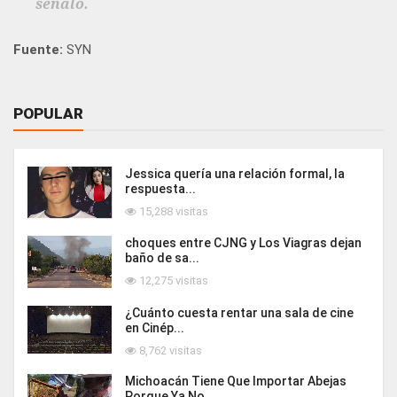
señaló.
Fuente:
SYN
POPULAR
Jessica quería una relación formal, la
respuesta...
15,288 visitas
choques entre CJNG y Los Viagras dejan
baño de sa...
12,275 visitas
¿Cuánto cuesta rentar una sala de cine
en Cinép...
8,762 visitas
Michoacán Tiene Que Importar Abejas
Porque Ya No ...