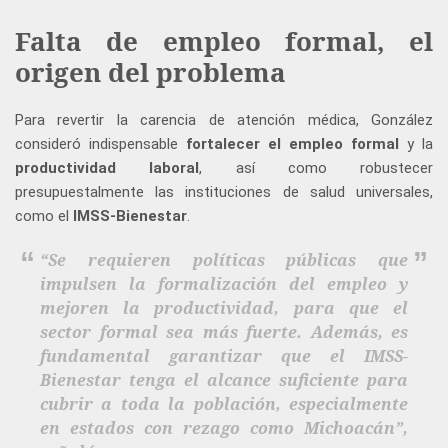
Falta de empleo formal, el
origen del problema
Para revertir la carencia de atención médica, González
consideró indispensable
fortalecer el empleo formal
y la
productividad laboral
, así como robustecer
presupuestalmente las instituciones de salud universales,
como el
IMSS-Bienestar
.
“Se requieren políticas públicas que
impulsen la formalización del empleo y
mejoren la productividad, para que el
sector formal sea más fuerte. Además, es
fundamental garantizar que el IMSS-
Bienestar tenga el alcance suficiente para
cubrir a toda la población, especialmente
en estados con rezago como Michoacán”,