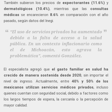
También subieron los precios de
expectorantes (11.6%)
y
dermatológicos (10.4%)
, mientras que las
consultas
médicas
se encarecieron
8.6%
en comparación con el año
pasado, según datos del Inegi.
“El uso de servicios privados ha aumentado
debido a la falta de acceso a la salud
pública. En un contexto inflacionario como
el de Michoacán, esto agrava la
problemática”, comentó González.
El especialista agregó que
el gasto familiar en salud ha
crecido de manera sostenida desde 2020
, sin importar el
nivel de ingreso. Actualmente, entre
40% y 50% de los
mexicanos utilizan servicios médicos privados
, incluso
quienes cuentan con seguridad social, debido a factores como
los largos tiempos de espera, la cercanía o la percepción de
mayor calidad.