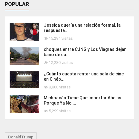
POPULAR
Jessica quería una relación formal, la
respuesta...
15,294 visitas
choques entre CJNG y Los Viagras dejan
baño de sa...
12,280 visitas
¿Cuánto cuesta rentar una sala de cine
en Cinép...
8,808 visitas
Michoacán Tiene Que Importar Abejas
Porque Ya No ...
5,299 visitas
DonaldTrump