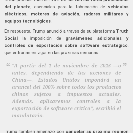
del planeta
, esenciales para la fabricación de
vehículos
eléctricos, motores de aviación, radares militares y
equipos tecnológicos
.
En respuesta, Trump anunció a través de su plataforma
Truth
Social
la imposición de
gravámenes adicionales y
controles de exportación sobre software estratégico
,
que entrarían en vigor en las próximas semanas.
“A partir del 1 de noviembre de 2025 —o
antes, dependiendo de las acciones de
China—, Estados Unidos impondrá un
arancel del 100% sobre todos los productos
chinos sujetos a impuestos actuales.
Además, aplicaremos controles a la
exportación de software crítico”, escribió el
mandatario.
Trump también amenazó con
cancelar su próxima reunión