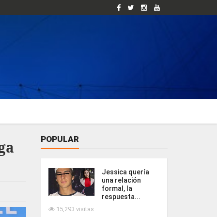
POPULAR
aga
Jessica quería
una relación
formal, la
respuesta...
15,293 visitas