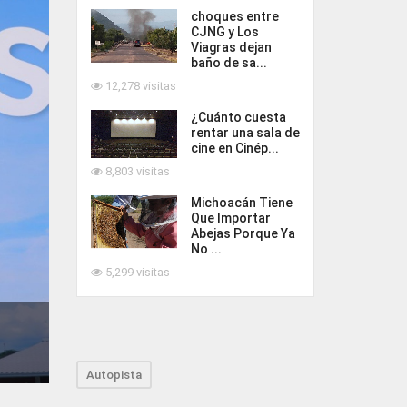
choques entre
CJNG y Los
Viagras dejan
baño de sa...
12,278 visitas
¿Cuánto cuesta
rentar una sala de
cine en Cinép...
8,803 visitas
Michoacán Tiene
Que Importar
Abejas Porque Ya
No ...
5,299 visitas
Autopista