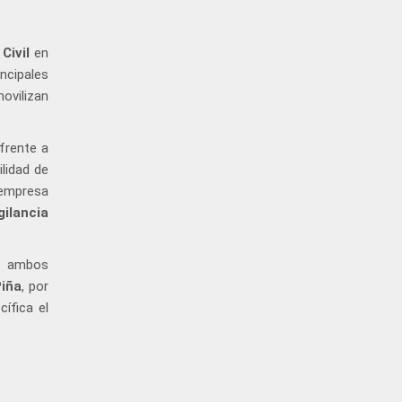
Civil
en
incipales
ovilizan
 frente a
ilidad de
 empresa
ilancia
e ambos
Piña
, por
ífica el