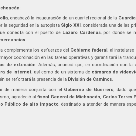
ichoacán:
olla
, encabezó la inauguración de un cuartel regional de la
Guardia 
er la seguridad en la autopista
Siglo XXI
, considerada una de las pr
, que conecta con el puerto de
Lázaro Cárdenas
, por donde se m
 mercancías
.
ia complementa los esfuerzos del
Gobierno federal
, al instalarse
á mayor coordinación en las tareas operativas y garantizará la tranqu
os de extensión
. Además, anunció que, en coordinación con la
ra de internet
, así como de un sistema de
cámaras de videovig
n se reforzará la presencia de la
División de Caminos
.
jar de manera conjunta con el
Gobierno de Guerrero
, dado qu
ismo, agradeció al
fiscal General de Michoacán, Carlos Torres 
io Público de alto impacto
, destinado a atender de manera espec