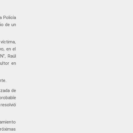
 Policía
io de un
víctima,
o, en el
N”, Raúl
ultor en
te.
orzada de
probable
resolvió
iamiento
próximas