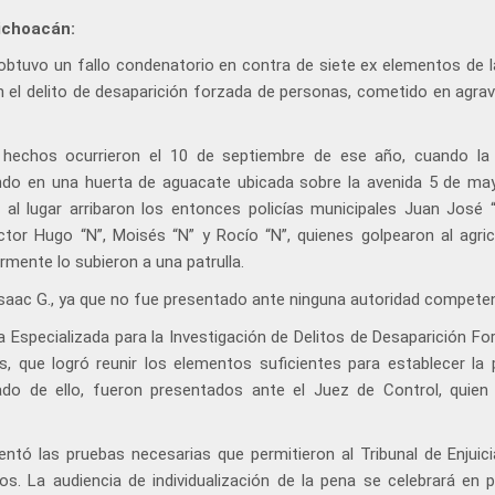
ichoacán:
obtuvo un fallo condenatorio en contra de siete ex elementos de la
en el delito de desaparición forzada de personas, cometido en agrav
 hechos ocurrieron el 10 de septiembre de ese año, cuando la 
ando en una huerta de aguacate ubicada sobre la avenida 5 de may
, al lugar arribaron los entonces policías municipales Juan José “
ctor Hugo “N”, Moisés “N” y Rocío “N”, quienes golpearon al agric
rmente lo subieron a una patrulla.
aac G., ya que no fue presentado ante ninguna autoridad competen
ía Especializada para la Investigación de Delitos de Desaparición F
, que logró reunir los elementos suficientes para establecer la 
vado de ello, fueron presentados ante el Juez de Control, quien 
esentó las pruebas necesarias que permitieron al Tribunal de Enjuic
os. La audiencia de individualización de la pena se celebrará en 