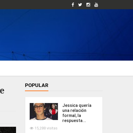
POPULAR
de
Jessica quería
una relación
formal, la
respuesta...
15,288 visitas