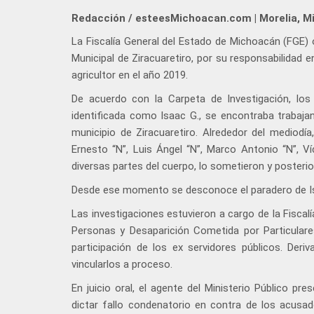
Redacción / esteesMichoacan.com | Morelia, M
La Fiscalía General del Estado de Michoacán (FGE) 
Municipal de Ziracuaretiro, por su responsabilidad 
agricultor en el año 2019.
De acuerdo con la Carpeta de Investigación, los
identificada como Isaac G., se encontraba trabaj
municipio de Ziracuaretiro. Alrededor del mediodía
Ernesto “N”, Luis Ángel “N”, Marco Antonio “N”, Ví
diversas partes del cuerpo, lo sometieron y posterio
Desde ese momento se desconoce el paradero de Is
Las investigaciones estuvieron a cargo de la Fiscal
Personas y Desaparición Cometida por Particulares
participación de los ex servidores públicos. Deri
vincularlos a proceso.
En juicio oral, el agente del Ministerio Público pr
dictar fallo condenatorio en contra de los acusad