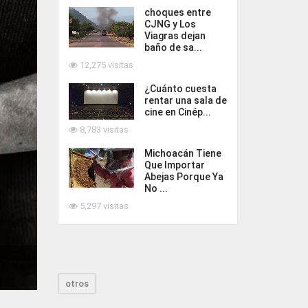
choques entre
CJNG y Los
Viagras dejan
baño de sa...
12,275 visitas
¿Cuánto cuesta
rentar una sala de
cine en Cinép...
8,783 visitas
Michoacán Tiene
Que Importar
Abejas Porque Ya
No ...
5,297 visitas
otros