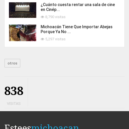
¿Cuánto cuesta rentar una sala de cine
en Cinép...
8,790 visitas
Michoacán Tiene Que Importar Abejas
Porque Ya No ...
5,297 visitas
otros
838
VISITAS
Estees
michoacan