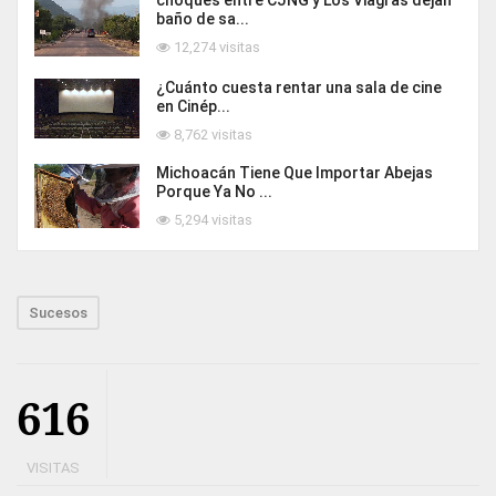
baño de sa...
12,274 visitas
¿Cuánto cuesta rentar una sala de cine
en Cinép...
8,762 visitas
Michoacán Tiene Que Importar Abejas
Porque Ya No ...
5,294 visitas
Sucesos
616
VISITAS