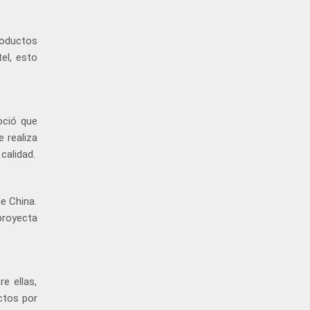
roductos
el, esto
oció que
 realiza
calidad.
e China.
proyecta
e ellas,
ctos por