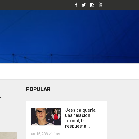
POPULAR
l
Jessica quería
una relación
formal, la
respuesta...
15,288 visitas