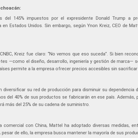
ichoacán:
les del 145% impuestos por el expresidente Donald Trump a p
 en Estados Unidos. Sin embargo, según Ynon Kreiz, CEO de Matt
CNBC, Kreiz fue claro: “No vemos que eso suceda”. Si bien recon
tes —como el diseño, desarrollo, ingeniería y gestión de marca— se
ses permite a la empresa ofrecer precios accesibles sin sacrificar 
 diversificar su red de producción para disminuir su dependencia d
nos del 40% de sus productos se fabricarán en ese país. Además, 
ará más del 25% de su cadena de suministro.
a comercial con China, Mattel ha adoptado diversas medidas, entr
 pesar de ello, la empresa busca mantener la mayoría de sus produ