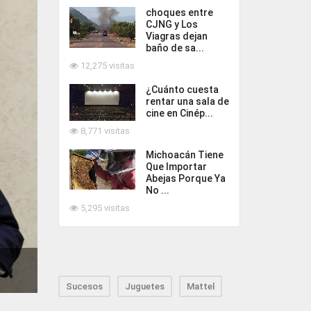
choques entre
CJNG y Los
Viagras dejan
baño de sa...
12,275 visitas
¿Cuánto cuesta
rentar una sala de
cine en Cinép...
8,771 visitas
Michoacán Tiene
Que Importar
Abejas Porque Ya
No ...
5,295 visitas
Sucesos
Juguetes
Mattel