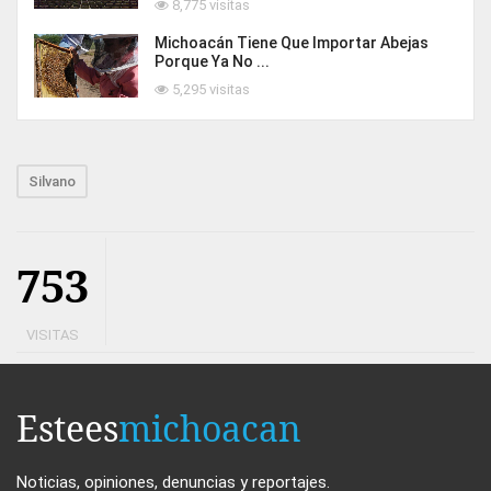
8,775 visitas
Michoacán Tiene Que Importar Abejas
Porque Ya No ...
5,295 visitas
Silvano
753
VISITAS
Estees
michoacan
Noticias, opiniones, denuncias y reportajes.