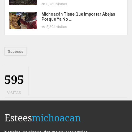
8,768 visitas
Michoacán Tiene Que Importar Abejas
Porque Ya No ...
5,294 visitas
Sucesos
595
VISITAS
Estees
michoacan