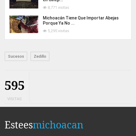
8,771 visitas
Michoacán Tiene Que Importar Abejas
Porque Ya No ...
5,295 visitas
Sucesos
Zedillo
595
VISITAS
Estees
michoacan