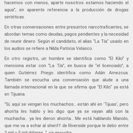
hacemos con menos, aparte nosotros estamos haciendo el
agua”, en aparente referencia a la producción de drogas
sintéticas.
En otras conversaciones entre presuntos narcotraficantes, se
abordan temas como deudas, pagos pendientes y la necesidad
de reunir dinero. Según el candidato, el alias "La Tía" usado en
los audios se refiere a Nilda Patricia Velasco.
En otro registro, un hombre se identifica como “El Kilo” y
menciona estar con “La Tía”, en busca de “el licenciado”, a
quien Gutiérrez Priego identifica como Adán Amezcua.
También se escucha una conversación que alude a una
llamada internacional en la que se afirma que "El Kilo" ya está
en Tijuana.
“Sí, aquí se vengan los muchachos… están ahí en ‘Tijuas’, pero
ahorita les hablo y les digo que ya se vayan allá con la
muchacha… ya les dieron ahorita… Me está hablando Manolo,
que me va a echar al sheriff de Riverside porque le debo entre
2 mil y 5 mil dólares…”, se escucha.