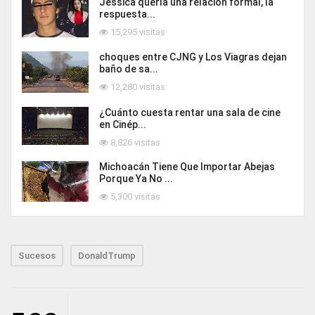
Jessica quería una relación formal, la
respuesta...
15,295 visitas
choques entre CJNG y Los Viagras dejan
baño de sa...
12,280 visitas
¿Cuánto cuesta rentar una sala de cine
en Cinép...
8,826 visitas
Michoacán Tiene Que Importar Abejas
Porque Ya No ...
5,300 visitas
Sucesos
DonaldTrump