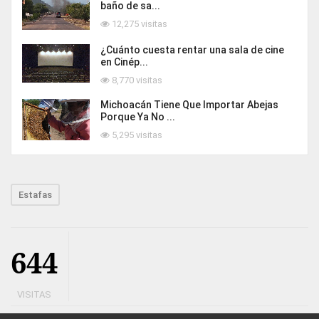
baño de sa...
12,275 visitas
¿Cuánto cuesta rentar una sala de cine
en Cinép...
8,770 visitas
Michoacán Tiene Que Importar Abejas
Porque Ya No ...
5,295 visitas
Estafas
644
VISITAS