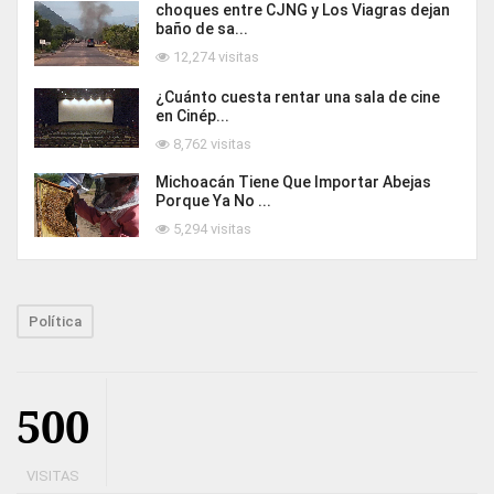
choques entre CJNG y Los Viagras dejan
baño de sa...
12,274 visitas
¿Cuánto cuesta rentar una sala de cine
en Cinép...
8,762 visitas
Michoacán Tiene Que Importar Abejas
Porque Ya No ...
5,294 visitas
Política
500
VISITAS