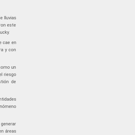
 lluvias
ron este
ucky.
e cae en
ra y con
 como un
l riesgo
stión de
ntidades
fenómeno
 generar
en áreas