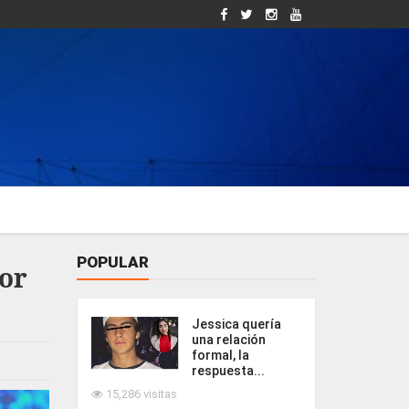
POPULAR
por
Jessica quería
una relación
formal, la
respuesta...
15,286 visitas