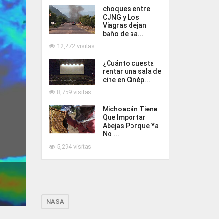
choques entre
CJNG y Los
Viagras dejan
baño de sa...
12,272 visitas
¿Cuánto cuesta
rentar una sala de
cine en Cinép...
8,759 visitas
Michoacán Tiene
Que Importar
Abejas Porque Ya
No ...
5,294 visitas
NASA