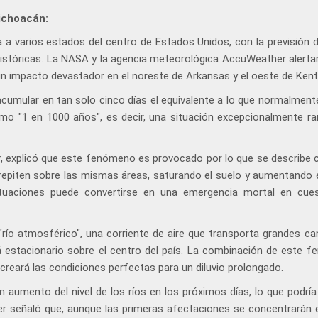
ichoacán:
 varios estados del centro de Estados Unidos, con la previsión de
históricas. La NASA y la agencia meteorológica AccuWeather alerta
un impacto devastador en el noreste de Arkansas y el oeste de Kent
acumular en tan solo cinco días el equivalente a lo que normalment
mo "1 en 1000 años", es decir, una situación excepcionalmente ra
, explicó que este fenómeno es provocado por lo que se describe
repiten sobre las mismas áreas, saturando el suelo y aumentando e
ituaciones puede convertirse en una emergencia mortal en cue
"río atmosférico", una corriente de aire que transporta grandes ca
estacionario sobre el centro del país. La combinación de este 
creará las condiciones perfectas para un diluvio prolongado.
 aumento del nivel de los ríos en los próximos días, lo que podría
er señaló que, aunque las primeras afectaciones se concentrarán 