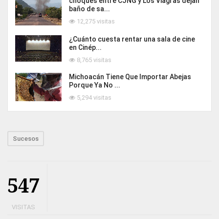
choques entre CJNG y Los Viagras dejan
baño de sa...
12,275 visitas
¿Cuánto cuesta rentar una sala de cine
en Cinép...
8,765 visitas
Michoacán Tiene Que Importar Abejas
Porque Ya No ...
5,294 visitas
Sucesos
547
VISITAS