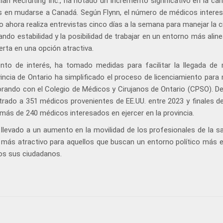
ian Recruiting Inc., ha notado un incremento significativo en la ca
 en mudarse a Canadá. Según Flynn, el número de médicos intere
 ahora realiza entrevistas cinco días a la semana para manejar la c
do estabilidad y la posibilidad de trabajar en un entorno más alin
erta en una opción atractiva.
nto de interés, ha tomado medidas para facilitar la llegada de
vincia de Ontario ha simplificado el proceso de licenciamiento para
borando con el Colegio de Médicos y Cirujanos de Ontario (CPSO). D
rado a 351 médicos provenientes de EE.UU. entre 2023 y finales de
e más de 240 médicos interesados en ejercer en la provincia.
 llevado a un aumento en la movilidad de los profesionales de la sa
ás atractivo para aquellos que buscan un entorno político más e
dos sus ciudadanos.