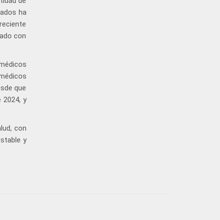
ntidad de
sados ha
reciente
eado con
 médicos
 médicos
esde que
 2024, y
lud, con
stable y