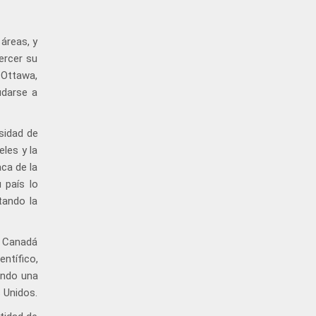
áreas, y
ercer su
 Ottawa,
udarse a
rsidad de
les y la
aca de la
 país lo
tando la
a Canadá
entífico,
endo una
 Unidos.