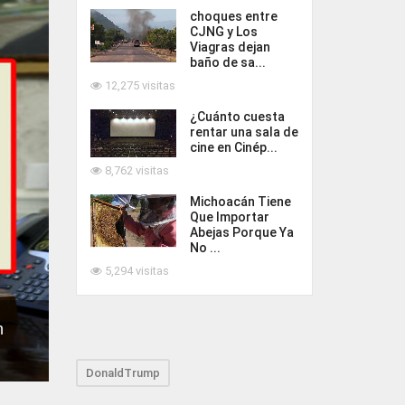
choques entre
CJNG y Los
Viagras dejan
baño de sa...
12,275 visitas
¿Cuánto cuesta
rentar una sala de
cine en Cinép...
8,762 visitas
Michoacán Tiene
Que Importar
Abejas Porque Ya
No ...
5,294 visitas
n
DonaldTrump