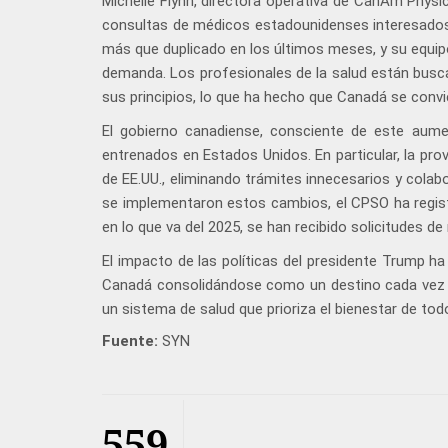
Michelle Flynn, directora operativa de CanAm Physic
consultas de médicos estadounidenses interesados
más que duplicado en los últimos meses, y su equipo
demanda. Los profesionales de la salud están buscan
sus principios, lo que ha hecho que Canadá se convi
El gobierno canadiense, consciente de este aume
entrenados en Estados Unidos. En particular, la pro
de EE.UU., eliminando trámites innecesarios y cola
se implementaron estos cambios, el CPSO ha regist
en lo que va del 2025, se han recibido solicitudes d
El impacto de las políticas del presidente Trump ha
Canadá consolidándose como un destino cada vez m
un sistema de salud que prioriza el bienestar de to
Fuente:
SYN
559