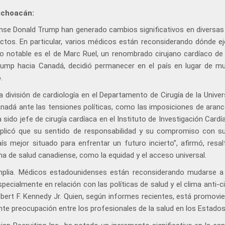
ichoacán:
ense Donald Trump han generado cambios significativos en diversas 
tos. En particular, varios médicos están reconsiderando dónde ej
plo notable es el de Marc Ruel, un renombrado cirujano cardíaco de
Trump hacia Canadá, decidió permanecer en el país en lugar de m
.
a división de cardiología en el Departamento de Cirugía de la Unive
nadá ante las tensiones políticas, como las imposiciones de arance
ido jefe de cirugía cardíaca en el Instituto de Investigación Cardí
plicó que su sentido de responsabilidad y su compromiso con su
s mejor situado para enfrentar un futuro incierto”, afirmó, resal
ma de salud canadiense, como la equidad y el acceso universal.
amplia. Médicos estadounidenses están reconsiderando mudarse 
pecialmente en relación con las políticas de salud y el clima anti-ci
Robert F. Kennedy Jr. Quien, según informes recientes, está promovi
te preocupación entre los profesionales de la salud en los Estados