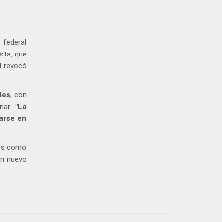
 federal
sta, que
l revocó
les
, con
onar:
"La
arse en
des como
un nuevo