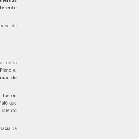
onernos
ferente
 idea de
or de la
Pleno el
enda de
 fueron
ñaló que
 intentó
hacia la