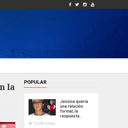
POPULAR
n la
Jessica quería
una relación
formal, la
respuesta...
15,288 visitas