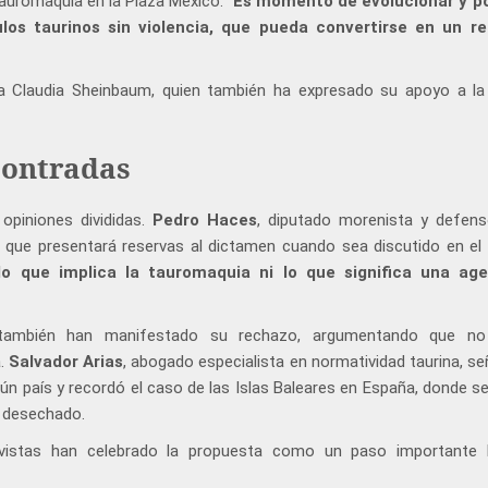
tauromaquia en la Plaza México.
"Es momento de evolucionar y p
os taurinos sin violencia, que pueda convertirse en un re
ta Claudia Sheinbaum, quien también ha expresado su apoyo a la
contradas
opiniones divididas.
Pedro Haces
, diputado morenista y defens
que presentará reservas al dictamen cuando sea discutido en el 
o que implica la tauromaquia ni lo que significa una ag
 también han manifestado su rechazo, argumentando que no
a.
Salvador Arias
, abogado especialista en normatividad taurina, se
n país y recordó el caso de las Islas Baleares en España, donde se
o desechado.
tivistas han celebrado la propuesta como un paso importante 