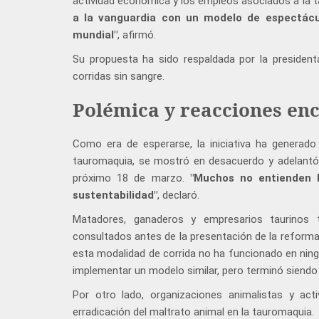
actividad económica y los empleos asociados a la 
a la vanguardia con un modelo de espectácul
mundial"
, afirmó.
Su propuesta ha sido respaldada por la presiden
corridas sin sangre.
Polémica y reacciones en
Como era de esperarse, la iniciativa ha generado 
tauromaquia, se mostró en desacuerdo y adelantó 
próximo 18 de marzo.
"Muchos no entienden l
sustentabilidad"
, declaró.
Matadores, ganaderos y empresarios taurinos
consultados antes de la presentación de la reform
esta modalidad de corrida no ha funcionado en ningú
implementar un modelo similar, pero terminó siend
Por otro lado, organizaciones animalistas y ac
erradicación del maltrato animal en la tauromaquia.