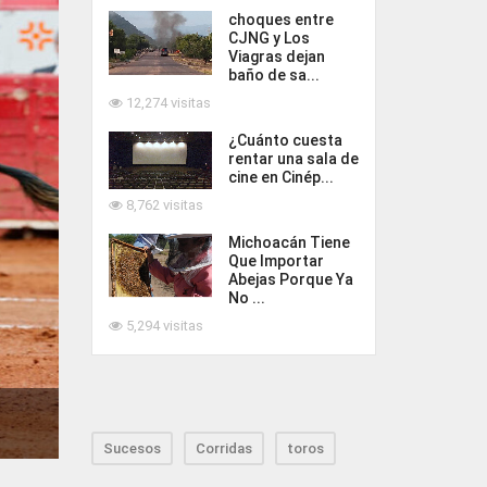
choques entre
CJNG y Los
Viagras dejan
baño de sa...
12,274 visitas
¿Cuánto cuesta
rentar una sala de
cine en Cinép...
8,762 visitas
Michoacán Tiene
Que Importar
Abejas Porque Ya
No ...
5,294 visitas
Sucesos
Corridas
toros