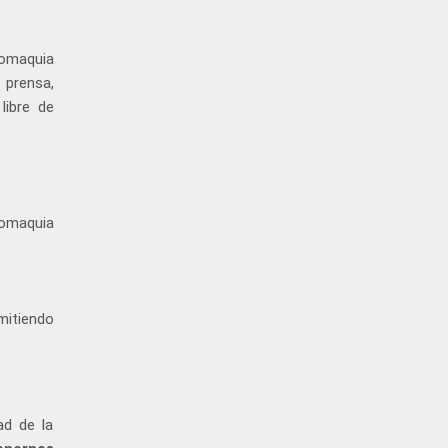
romaquia
 prensa,
libre de
romaquia
mitiendo
ad de la