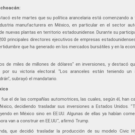
ichoacán:
stacó este martes que su política arancelaria está comenzando a 
ndustria manufacturera en México, en particular en el sector aut
e nuevas plantas en territorio estadounidense. Durante su particip
 200 principales directores ejecutivos de empresas estadounidense
ertidumbre que ha generado en los mercados bursátiles y en la eco
os de miles de millones de dólares" en inversiones, y destacó q
 por su victoria electoral. "Los aranceles están teniendo un
drán", subrayó el mandatario.
xico
fue el de las compañías automotrices, las cuales, según él, han c
éxico, decidiendo trasladar sus inversiones a Estados Unidos. 
yendo en México sino en EE.UU. Algunas de ellas ya habían com
ora van a construir en EE.UU.", afirmó Trump.
da, que decidió trasladar la producción de su modelo Civic H