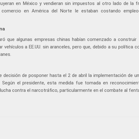
uyeran en México y vendieran sin impuestos al otro lado de la fr
bre comercio en América del Norte le estaban costando emple
ina
uró que algunas empresas chinas habían comenzado a construir 
 vehículos a EE.UU. sin aranceles, pero que, debido a su política c
lanes.
te decisión de posponer hasta el 2 de abril la implementación de un
. Según el presidente, esta medida fue tomada en reconocimien
ucha contra el narcotráfico, particularmente en el combate al fenta