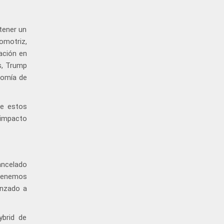
tener un
omotriz,
ación en
s, Trump
nomía de
ue estos
 impacto
ancelado
"Tenemos
enzado a
ybrid de