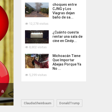
choques entre
CJNG y Los
Viagras dejan
baño de sa...
12,278 visitas
¿Cuánto cuesta
rentar una sala de
cine en Cinép...
8,802 visitas
Michoacán Tiene
Que Importar
Abejas Porque Ya
No ...
5,299 visitas
 a
ClaudiaSheinbaum
DonaldTrump