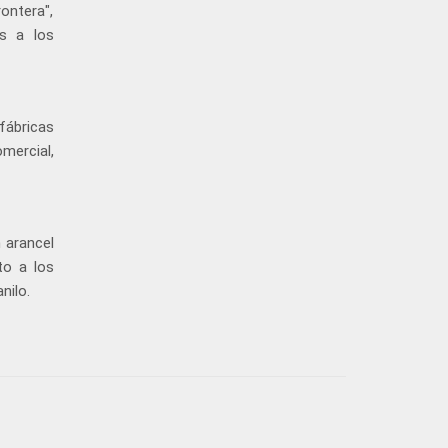
ontera",
os a los
fábricas
omercial,
 arancel
to a los
nilo.