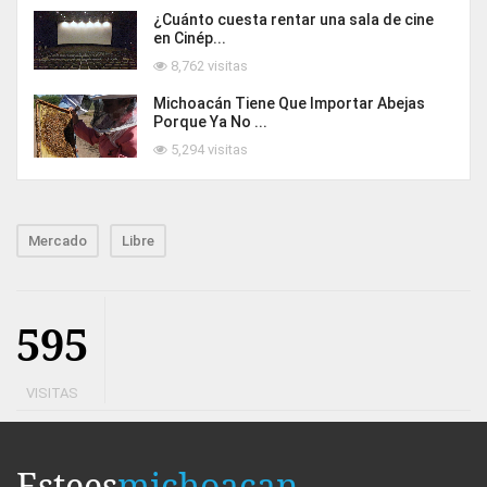
¿Cuánto cuesta rentar una sala de cine
en Cinép...
8,762 visitas
Michoacán Tiene Que Importar Abejas
Porque Ya No ...
5,294 visitas
Mercado
Libre
595
VISITAS
Estees
michoacan