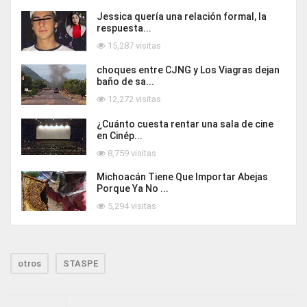
Jessica quería una relación formal, la
respuesta...
15,287 visitas
choques entre CJNG y Los Viagras dejan
baño de sa...
12,272 visitas
¿Cuánto cuesta rentar una sala de cine
en Cinép...
8,759 visitas
Michoacán Tiene Que Importar Abejas
Porque Ya No ...
5,294 visitas
otros
STASPE