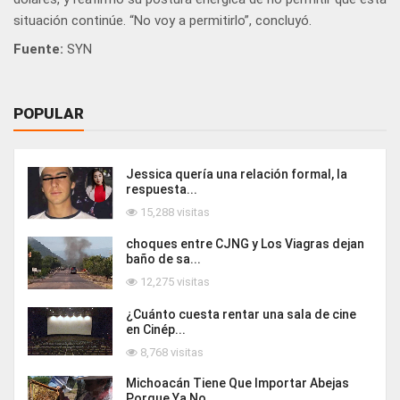
situación continúe. “No voy a permitirlo”, concluyó.
Fuente:
SYN
POPULAR
Jessica quería una relación formal, la
respuesta...
15,288 visitas
choques entre CJNG y Los Viagras dejan
baño de sa...
12,275 visitas
¿Cuánto cuesta rentar una sala de cine
en Cinép...
8,768 visitas
Michoacán Tiene Que Importar Abejas
Porque Ya No ...