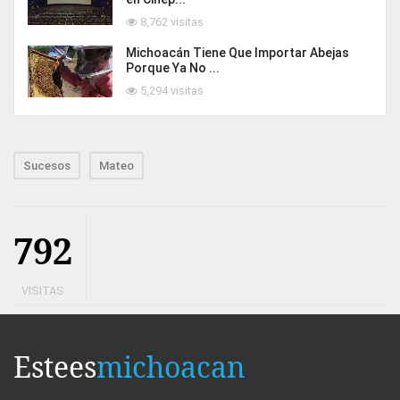
8,762 visitas
Michoacán Tiene Que Importar Abejas
Porque Ya No ...
5,294 visitas
Sucesos
Mateo
792
VISITAS
Estees
michoacan