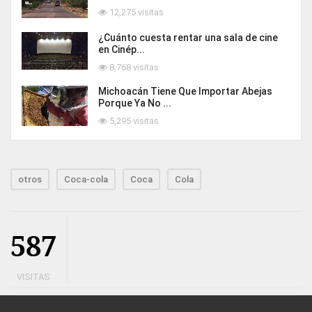
12,275 visitas
¿Cuánto cuesta rentar una sala de cine
en Cinép...
8,768 visitas
Michoacán Tiene Que Importar Abejas
Porque Ya No ...
5,295 visitas
otros
Coca-cola
Coca
Cola
587
VISITAS