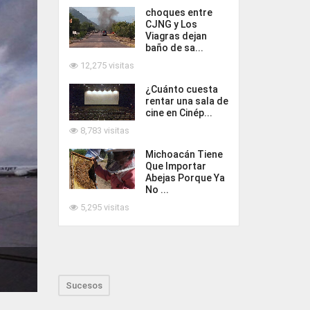
choques entre
CJNG y Los
Viagras dejan
baño de sa...
12,275 visitas
¿Cuánto cuesta
rentar una sala de
cine en Cinép...
8,783 visitas
Michoacán Tiene
Que Importar
Abejas Porque Ya
No ...
5,295 visitas
Sucesos