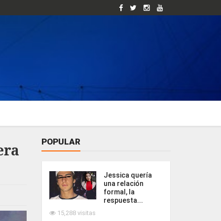
POPULAR
era
Jessica quería
una relación
formal, la
respuesta...
15,288 visitas