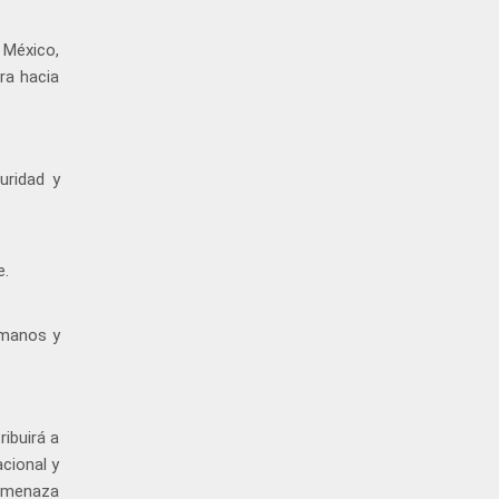
 México,
ra hacia
uridad y
e.
umanos y
ibuirá a
acional y
 amenaza