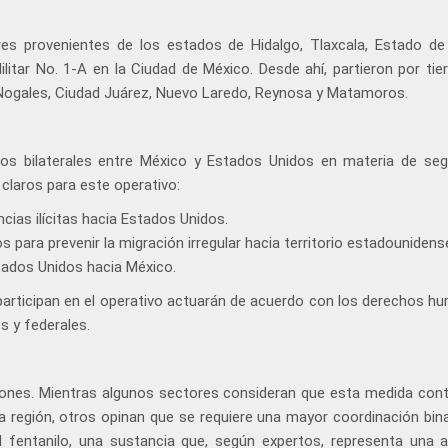
ares provenientes de los estados de Hidalgo, Tlaxcala, Estado de
tar No. 1-A en la Ciudad de México. Desde ahí, partieron por tier
 Nogales, Ciudad Juárez, Nuevo Laredo, Reynosa y Matamoros.
os bilaterales entre México y Estados Unidos en materia de seg
 claros para este operativo:
ncias ilícitas hacia Estados Unidos.
s para prevenir la migración irregular hacia territorio estadounidens
tados Unidos hacia México.
 participan en el operativo actuarán de acuerdo con los derechos h
s y federales.
iones. Mientras algunos sectores consideran que esta medida contr
 la región, otros opinan que se requiere una mayor coordinación bin
l fentanilo, una sustancia que, según expertos, representa una