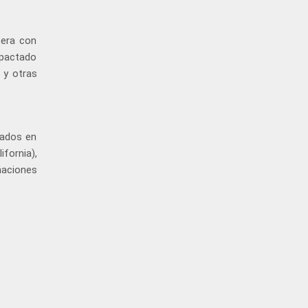
tera con
 pactado
 y otras
dados en
ifornia),
naciones