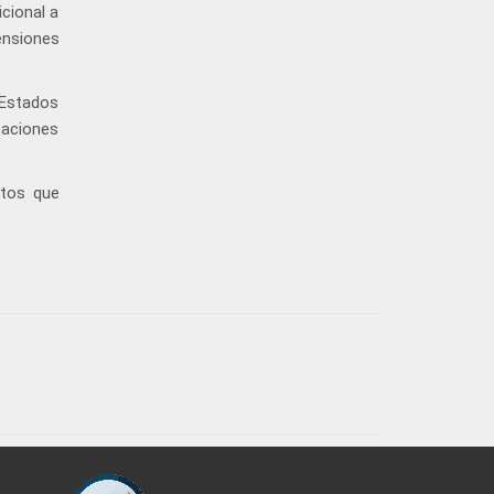
icional a
ensiones
 Estados
taciones
tos que