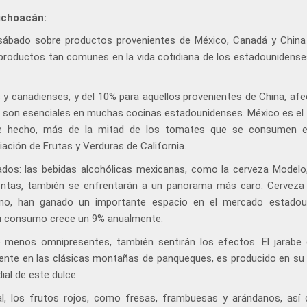
ichoacán:
sábado sobre productos provenientes de México, Canadá y China
e productos tan comunes en la vida cotidiana de los estadounidens
y canadienses, y del 10% para aquellos provenientes de China, afe
 son esenciales en muchas cocinas estadounidenses. México es el p
de hecho, más de la mitad de los tomates que se consumen e
ación de Frutas y Verduras de California.
ados: las bebidas alcohólicas mexicanas, como la cerveza Modelo
ntas, también se enfrentarán a un panorama más caro. Cerveza
cano, han ganado un importante espacio en el mercado estadou
su consumo crece un 9% anualmente.
 menos omnipresentes, también sentirán los efectos. El jarabe 
mente en las clásicas montañas de panqueques, es producido en su
al de este dulce.
 los frutos rojos, como fresas, frambuesas y arándanos, así