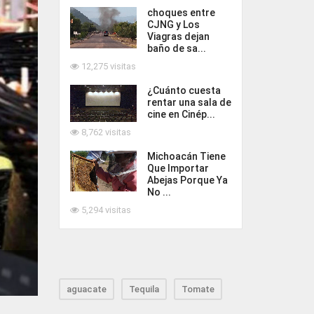
choques entre
CJNG y Los
Viagras dejan
baño de sa...
12,275 visitas
¿Cuánto cuesta
rentar una sala de
cine en Cinép...
8,762 visitas
Michoacán Tiene
Que Importar
Abejas Porque Ya
No ...
5,294 visitas
aguacate
Tequila
Tomate