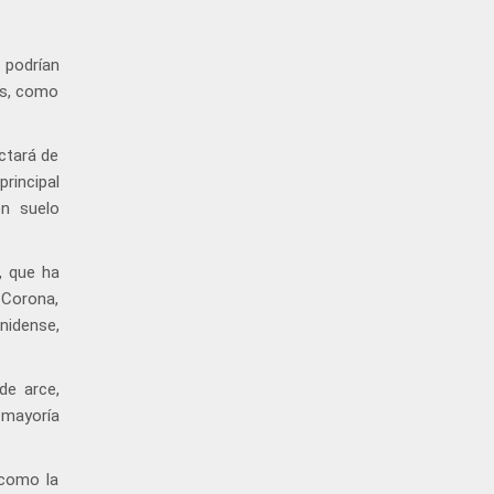
 podrían
es, como
ctará de
rincipal
n suelo
, que ha
 Corona,
nidense,
de arce,
 mayoría
 como la