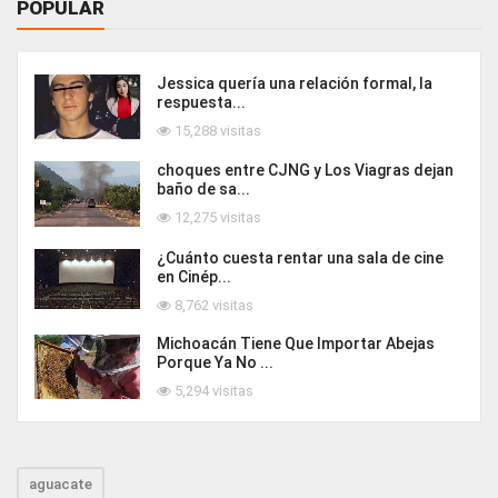
POPULAR
Jessica quería una relación formal, la
respuesta...
15,288 visitas
choques entre CJNG y Los Viagras dejan
baño de sa...
12,275 visitas
¿Cuánto cuesta rentar una sala de cine
en Cinép...
8,762 visitas
Michoacán Tiene Que Importar Abejas
Porque Ya No ...
5,294 visitas
aguacate